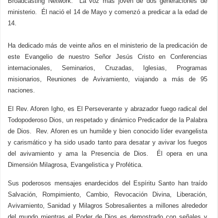
Broadcasting Network. La voz más joven de dos generaciones de
ministerio. Él nació el 14 de Mayo y comenzó a predicar a la edad de
14.
Ha dedicado más de veinte años en el ministerio de la predicación de
este Evangelio de nuestro Señor Jesús Cristo en Conferencias
internacionales, Seminarios, Cruzadas, Iglesias, Programas
misionarios, Reuniones de Avivamiento, viajando a más de 95
naciones.
El Rev. Aforen Igho, es El Perseverante y abrazador fuego radical del
Todopoderoso Dios, un respetado y dinámico Predicador de la Palabra
de Dios. Rev. Aforen es un humilde y bien conocido líder evangelista
y carismático y ha sido usado tanto para desatar y avivar los fuegos
del avivamiento y ama la Presencia de Dios. Él opera en una
Dimensión Milagrosa, Evangelistica y Profética.
Sus poderosos mensajes enardecidos del Espíritu Santo han traído
Salvación, Rompimiento, Cambio, Revocación Divina, Liberación,
Avivamiento, Sanidad y Milagros Sobresalientes a millones alrededor
del mundo mientras el Poder de Dios es demostrado con señales y