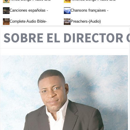
Worship-Audio
Worship-Audio
Canciones españolas -
Chansons françaises -
Alabanza y Adoración-Audio
Louange et d'adoration
Complete Audio Bible-
Preachers-(Audio)
English
SOBRE EL DIRECTOR