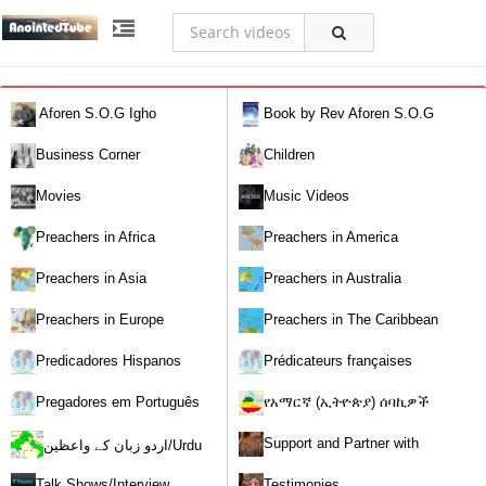
Aforen S.O.G Igho
Book by Rev Aforen S.O.G
Igho (Discover the Real You and
Business Corner
Children
Change Your World)
Movies
Music Videos
Preachers in Africa
Preachers in America
Preachers in Asia
Preachers in Australia
Preachers in Europe
Preachers in The Caribbean
Predicadores Hispanos
Prédicateurs françaises
Pregadores em Português
የአማርኛ (ኢትዮጵያ) ሰባኪዎች
/Amharic (Ethiopian) Preachers
Support and Partner with
اردو زبان کے واعظین/Urdu
Our World Miracle Crusades
Preachers
Talk Shows/Interview
Testimonies