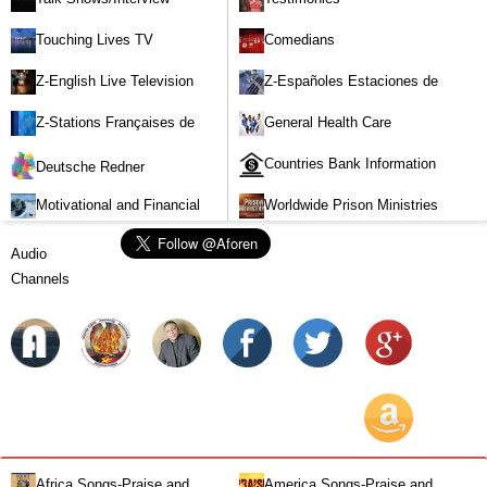
Touching Lives TV
Comedians
Z-English Live Television
Z-Españoles Estaciones de
Stations
Televisión en vivo
Z-Stations Françaises de
General Health Care
Télévision en direct
Countries Bank Information
Deutsche Redner
Motivational and Financial
Worldwide Prison Ministries
Investment
Audio
Channels
Africa Songs-Praise and
America Songs-Praise and