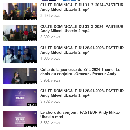
CULTE DOMINICALE DU 31_3_2024 -PASTEUR
Andy Mikael Ubatelo 1.mp4
3,603 views
1:26:55
CULTE DOMINICALE DU 31_3_2024 -PASTEUR
Andy Mikael Ubatelo 2.mp4
3,602 views
51:00
CULTE DOMINICALE DU 28-01-2023- PASTEUR
Andy Mikael Ubatelo 2.mp4
4,086 views
1:21:27
Culte de la jeunesse du 27-1-2024 Thème- Le
choix du conjoint .-Orateur - Pasteur Andy
Ubatelo.mp4
3,951 views
3:43:38
CULTE DOMINICALE DU 28-01-2023- PASTEUR
Andy Mikael Ubatelo 1.mp4
3,782 views
39:03
Le choix du conjoint- PASTEUR Andy Mikael
Ubatelo.mp4
3,562 views
2:01:46