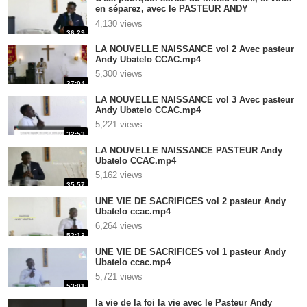
en séparez, avec le PASTEUR ANDY
UBATELO.mp4
4,130 views
36:29
LA NOUVELLE NAISSANCE vol 2 Avec pasteur
Andy Ubatelo CCAC.mp4
5,300 views
37:04
LA NOUVELLE NAISSANCE vol 3 Avec pasteur
Andy Ubatelo CCAC.mp4
5,221 views
32:53
LA NOUVELLE NAISSANCE PASTEUR Andy
Ubatelo CCAC.mp4
5,162 views
35:57
UNE VIE DE SACRIFICES vol 2 pasteur Andy
Ubatelo ccac.mp4
6,264 views
52:13
UNE VIE DE SACRIFICES vol 1 pasteur Andy
Ubatelo ccac.mp4
5,721 views
53:01
la vie de la foi la vie avec le Pasteur Andy