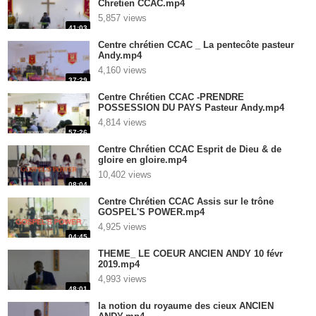
Chretien CCAC.mp4
5,857 views
41:03
Centre chrétien CCAC _ La pentecôte pasteur
Andy.mp4
4,160 views
37:29
Centre Chrétien CCAC -PRENDRE
POSSESSION DU PAYS Pasteur Andy.mp4
4,814 views
57:26
Centre Chrétien CCAC Esprit de Dieu & de
gloire en gloire.mp4
10,402 views
08:04
Centre Chrétien CCAC Assis sur le trône
GOSPEL'S POWER.mp4
4,925 views
04:45
THEME_ LE COEUR ANCIEN ANDY 10 févr
2019.mp4
4,993 views
48:01
la notion du royaume des cieux ANCIEN