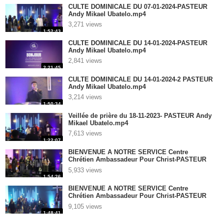
CULTE DOMINICALE DU 07-01-2024-PASTEUR
Andy Mikael Ubatelo.mp4
3,271 views
1:52:43
CULTE DOMINICALE DU 14-01-2024-PASTEUR
Andy Mikael Ubatelo.mp4
2,841 views
2:21:45
CULTE DOMINICALE DU 14-01-2024-2 PASTEUR
Andy Mikael Ubatelo.mp4
3,214 views
1:50:34
Veillée de prière du 18-11-2023- PASTEUR Andy
Mikael Ubatelo.mp4
7,613 views
1:22:07
BIENVENUE A NOTRE SERVICE Centre
Chrétien Ambassadeur Pour Christ-PASTEUR
Andy Mikael Ubatelo.mp4
5,933 views
1:54:26
BIENVENUE A NOTRE SERVICE Centre
Chrétien Ambassadeur Pour Christ-PASTEUR
Andy Mikael Ubatelo.mp4
9,105 views
1:48:41