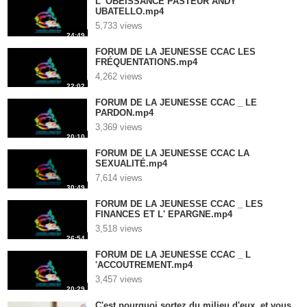
L' OBÉISSANCE PASTEUR ANDY
UBATELLO.mp4
5,733 views
24:49
FORUM DE LA JEUNESSE CCAC LES
FRÉQUENTATIONS.mp4
4,262 views
22:02
FORUM DE LA JEUNESSE CCAC _ LE
PARDON.mp4
3,369 views
20:10
FORUM DE LA JEUNESSE CCAC LA
SEXUALITÉ.mp4
7,614 views
30:49
FORUM DE LA JEUNESSE CCAC _ LES
FINANCES ET L' EPARGNE.mp4
3,518 views
26:54
FORUM DE LA JEUNESSE CCAC _ L
'ACCOUTREMENT.mp4
3,457 views
20:29
C'est pourquoi sortez du milieu d'eux, et vous