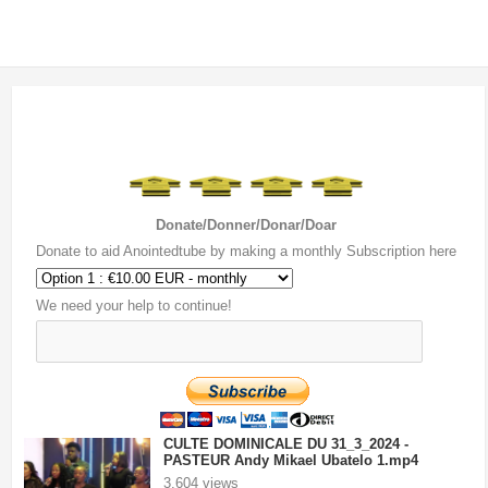
Donate/Donner/Donar/Doar
Donate to aid Anointedtube by making a monthly Subscription here
We need your help to continue!
CULTE DOMINICALE DU 31_3_2024 -
PASTEUR Andy Mikael Ubatelo 1.mp4
3,604 views