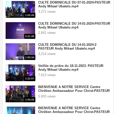
CULTE DOMINICALE DU 07-01-2024-PASTEUR
Andy Mikael Ubatelo.mp4
3,271 views
1:52:43
CULTE DOMINICALE DU 14-01-2024-PASTEUR
Andy Mikael Ubatelo.mp4
2,841 views
2:21:45
CULTE DOMINICALE DU 14-01-2024-2
PASTEUR Andy Mikael Ubatelo.mp4
3,214 views
1:50:34
Veillée de prière du 18-11-2023- PASTEUR
Andy Mikael Ubatelo.mp4
7,613 views
1:22:07
BIENVENUE A NOTRE SERVICE Centre
Chrétien Ambassadeur Pour Christ-PASTEUR
Andy Mikael Ubatelo.mp4
5,933 views
1:54:26
BIENVENUE A NOTRE SERVICE Centre
Chrétien Ambassadeur Pour Christ-PASTEUR