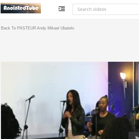
Back To PASTEUR Andy Mikael Ubatelo