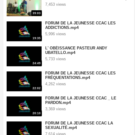
7,453 views
39:03
FORUM DE LA JEUNESSE CCAC LES
ADDICTIONS.mp4
5,996 views
19:35
L' OBÉISSANCE PASTEUR ANDY
UBATELLO.mp4
5,733 views
24:49
FORUM DE LA JEUNESSE CCAC LES
FRÉQUENTATIONS.mp4
4,262 views
22:02
FORUM DE LA JEUNESSE CCAC _ LE
PARDON.mp4
3,369 views
20:10
FORUM DE LA JEUNESSE CCAC LA
SEXUALITÉ.mp4
7,614 views