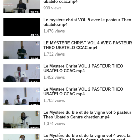
ubatelo ccac.mp4
909 views
28:26
Le mystere christ VOL 5 avec le pasteur Theo
ubatelo.mp4
1,476 views
45:30
LE MYSTERE CHRIST VOL 4 AVEC PASTEUR
THEO UBATELO CCAC.mp4
1,732 views
38:08
Le Mystere Christ VOL 1 PASTEUR THEO
UBATELO CCAC.mp4
1,452 views
41:27
Le Mystere Christ VOL 2 PASTEUR THEO
UBATELO CCAC.mp4
1,703 views
34:54
Le Mystere du ble et de la vigne vol 5 pasteur
Theo Ubatelo Centre chretien.mp4
1,374 views
32:29
Le Mystère du ble et de la vigne vol 4 avec la