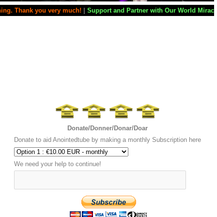
ou very much!
|
Support and Partner with Our World Miracle Crusades
|
If
Donate/Donner/Donar/Doar
Donate to aid Anointedtube by making a monthly Subscription here
We need your help to continue!