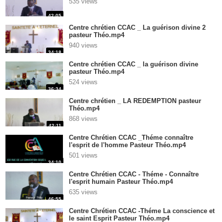
535 views
42:05
Centre chrétien CCAC _ La guérison divine 2
pasteur Théo.mp4
940 views
34:18
Centre chrétien CCAC _ la guérison divine
pasteur Théo.mp4
524 views
36:34
Centre chrétien _ LA REDEMPTION pasteur
Théo.mp4
868 views
42:11
Centre Chrétien CCAC _Théme connaître
l'esprit de l'homme Pasteur Théo.mp4
501 views
34:10
Centre Chrétien CCAC - Théme - Connaître
l'esprit humain Pasteur Théo.mp4
635 views
46:55
Centre Chrétien CCAC -Théme La conscience et
le saint Esprit Pasteur Théo.mp4