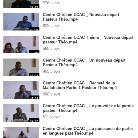
576 views
32:49
Centre Chrétien CCAC _ Nouveau départ
Pasteur Théo.mp4
823 views
29:58
Centre Chrétien CCAC Théme _ Nouveau départ
pasteur Théo.mp4
565 views
36:10
Centre Chrétien CCAC _ Un nouveau départ
Pasteur Théo.mp4
965 views
46:08
Centre Chrétien CCAC _ Racheté de la
Malédiction Partie 1 Pasteur Théo.mp4
498 views
41:02
Centre Chrétien CCAC _ Le pouvoir de la parole
pasteur Théo.mp4
511 views
37:22
Centre Chrétien CCAC _ La puissance du parler
en langues past Théo.mp4