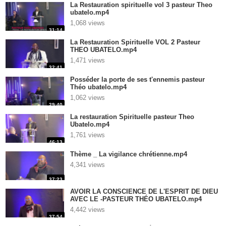
La Restauration spirituelle vol 3 pasteur Theo
ubatelo.mp4
1,068 views
31:14
La Restauration Spirituelle VOL 2 Pasteur
THEO UBATELO.mp4
1,471 views
32:41
Posséder la porte de ses t'ennemis pasteur
Théo ubatelo.mp4
1,062 views
29:40
La restauration Spirituelle pasteur Theo
Ubatelo.mp4
1,761 views
46:13
Thème _ La vigilance chrétienne.mp4
4,341 views
37:23
AVOIR LA CONSCIENCE DE L'ESPRIT DE DIEU
AVEC LE -PASTEUR THÉO UBATELO.mp4
4,442 views
37:54