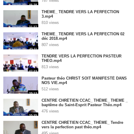
787 views
46:38
THEME_ TENDRE VERS LA PERFECTION
3.mp4
810 views
31:27
THEME_ TENDRE VERS LA PERFECTION 02
déc 2018.mp4
807 views
45:11
TENDRE VERS LA PERFECTION PASTEUR
THEO.mp4
813 views
47:23
Pasteur théo CHRIST SOIT MANIFESTÉ DANS
NOS VIE.mp4
512 views
39:13
CENTRE CHRÉTIEN CCAC_ THÈME_ THEME _
baptême du Saint-Esprit Pasteur Théo.mp4
476 views
35:35
CENTRE CHRÉTIEN CCAC_ THÈME_ Tendre
vers la perfection past théo.mp4
495 views