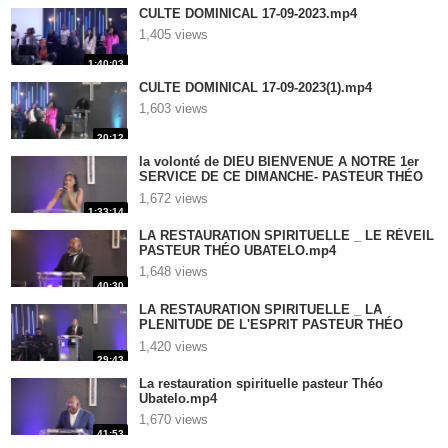
CULTE DOMINICAL 17-09-2023.mp4
1,405 views
1:40:03
CULTE DOMINICAL 17-09-2023(1).mp4
1,603 views
20:12
la volonté de DIEU BIENVENUE A NOTRE 1er
SERVICE DE CE DIMANCHE- PASTEUR THÉO
UBATELO.mp4
1,672 views
1:33:14
LA RESTAURATION SPIRITUELLE _ LE RÉVEIL
PASTEUR THÉO UBATELO.mp4
1,648 views
40:30
LA RESTAURATION SPIRITUELLE _ LA
PLENITUDE DE L'ESPRIT PASTEUR THÉO
UBATELO.mp4
1,420 views
29:43
La restauration spirituelle pasteur Théo
Ubatelo.mp4
1,670 views
41:53