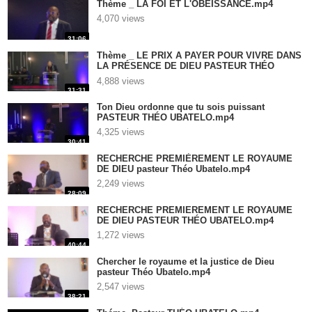
Thème _ LA FOI ET L'OBÉISSANCE.mp4
4,070 views
31:06
Thème _ LE PRIX A PAYER POUR VIVRE DANS
LA PRÉSENCE DE DIEU PASTEUR THÉO
UBATELO.mp4
4,888 views
31:31
Ton Dieu ordonne que tu sois puissant
PASTEUR THÉO UBATELO.mp4
4,325 views
30:41
RECHERCHE PREMIÈREMENT LE ROYAUME
DE DIEU pasteur Théo Ubatelo.mp4
2,249 views
28:09
RECHERCHE PREMIEREMENT LE ROYAUME
DE DIEU PASTEUR THÉO UBATELO.mp4
1,272 views
40:44
Chercher le royaume et la justice de Dieu
pasteur Théo Ubatelo.mp4
2,547 views
38:21