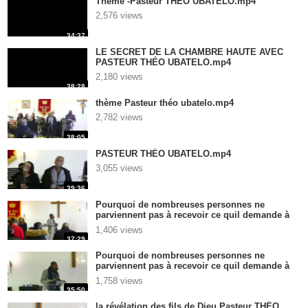
Théme -Pasteur THÉO UBATELO.mp4
2,576 views
34:37
LE SECRET DE LA CHAMBRE HAUTE AVEC
PASTEUR THÉO UBATELO.mp4
2,180 views
38:28
thème Pasteur théo ubatelo.mp4
2,782 views
38:05
PASTEUR THÉO UBATELO.mp4
3,055 views
39:36
Pourquoi de nombreuses personnes ne
parviennent pas à recevoir ce quil demande à
leur Dieu VOL1.mp4
1,406 views
37:29
Pourquoi de nombreuses personnes ne
parviennent pas à recevoir ce quil demande à
leur Dieu.mp4
1,758 views
35:50
la révélation des fils de Dieu Pasteur THÉO