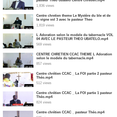
pasteur Theo Ubatelo Centre chretien.mp4
1,836 views
38:53
Centre chretien theme Le Mystère du ble et de
la vigne vol 3 avec le pasteur Theo
Ubatelo.mp4
1,819 views
30:50
L Adoration selon le modele du tabernacle VOL
04 AVEC LE PASTEUR THEO UBATELO.mp4
569 views
33:10
CENTRE CHRETIEN CCAC THEME L Adoration
selon le modele du tabernacle.mp4
857 views
41:03
Centre chrétien CCAC _ La FOI partie 2 pasteur
Théo.mp4
512 views
43:00
Centre chrétien CCAC _ La FOI partie 1 pasteur
Théo.mp4
824 views
25:12
Centre chrétien CCAC _ pasteur Théo.mp4