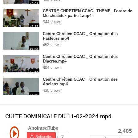
40:03
CENTRE CHRÉTIEN CCAC_ THÈME_ l'ordre de
Melchisédek partie 1.mp4
544 views
46:13
Centre Chrétien CCAC _ Ordination des
Pasteurs.mp4
453 views
21:00
Centre Chrétien CCAC _ Ordination des
Diacres.mp4
804 views
17:17
Centre Chrétien CCAC _ Ordination des
Anciens.mp4
430 views
14:26
CULTE DOMINICALE DU 11-02-2024.mp4
AnointedTube
2,405
Subscribe
7